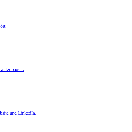
ört.
g aufzubauen.
bsite und LinkedIn.