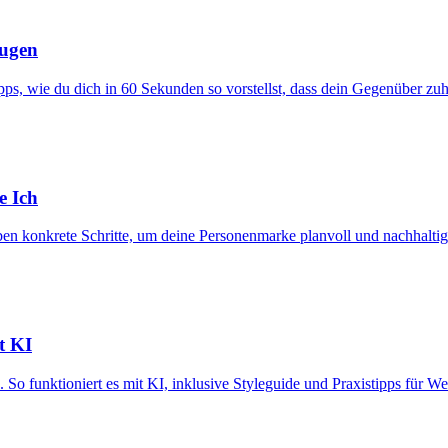
eugen
ipps, wie du dich in 60 Sekunden so vorstellst, dass dein Gegenüber zuh
e Ich
eben konkrete Schritte, um deine Personenmarke planvoll und nachhalti
t KI
So funktioniert es mit KI, inklusive Styleguide und Praxistipps für We