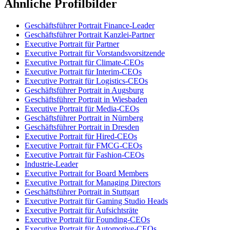
Ähnliche Profilbilder
Geschäftsführer Portrait Finance-Leader
Geschäftsführer Portrait Kanzlei-Partner
Executive Portrait für Partner
Executive Portrait für Vorstandsvorsitzende
Executive Portrait für Climate-CEOs
Executive Portrait für Interim-CEOs
Executive Portrait für Logistics-CEOs
Geschäftsführer Portrait in Augsburg
Geschäftsführer Portrait in Wiesbaden
Executive Portrait für Media-CEOs
Geschäftsführer Portrait in Nürnberg
Geschäftsführer Portrait in Dresden
Executive Portrait für Hired-CEOs
Executive Portrait für FMCG-CEOs
Executive Portrait für Fashion-CEOs
Industrie-Leader
Executive Portrait for Board Members
Executive Portrait for Managing Directors
Geschäftsführer Portrait in Stuttgart
Executive Portrait für Gaming Studio Heads
Executive Portrait für Aufsichtsräte
Executive Portrait für Founding-CEOs
Executive Portrait für Automotive-CEOs