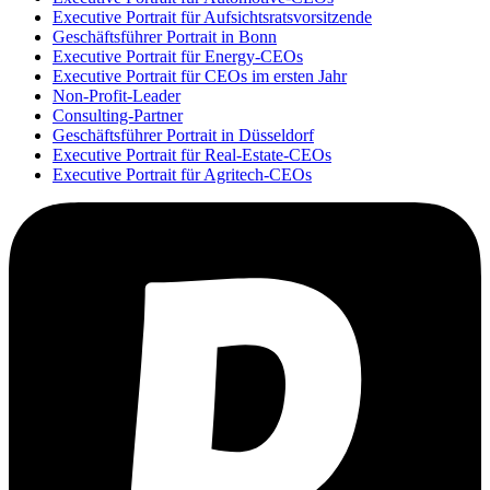
Executive Portrait für Aufsichtsratsvorsitzende
Geschäftsführer Portrait in Bonn
Executive Portrait für Energy-CEOs
Executive Portrait für CEOs im ersten Jahr
Non-Profit-Leader
Consulting-Partner
Geschäftsführer Portrait in Düsseldorf
Executive Portrait für Real-Estate-CEOs
Executive Portrait für Agritech-CEOs