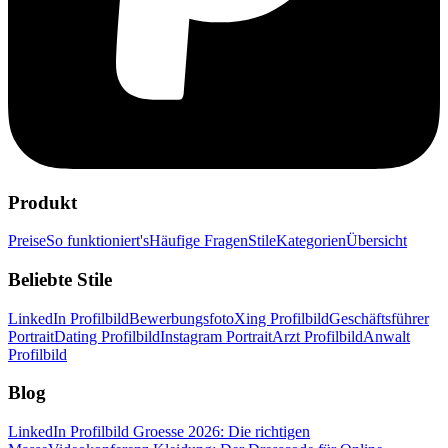
Produkt
Preise
So funktioniert's
Häufige Fragen
Stile
Kategorien
Übersicht
Beliebte Stile
LinkedIn Profilbild
Bewerbungsfoto
Xing Profilbild
Geschäftsführer
Portrait
Dating Profilbild
Instagram Portrait
Arzt Profilbild
Anwalt
Profilbild
Blog
LinkedIn Profilbild Groesse 2026: Die richtigen