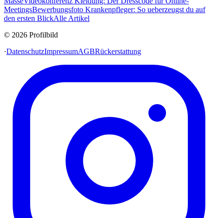
Masse
Videokonferenz Kleidung: Der Dresscode für Online-
Meetings
Bewerbungsfoto Krankenpfleger: So ueberzeugst du auf
den ersten Blick
Alle Artikel
© 2026 Profilbild
·
Datenschutz
Impressum
AGB
Rückerstattung