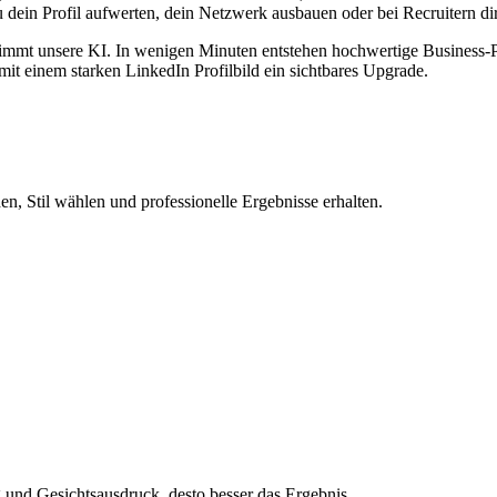
du dein Profil aufwerten, dein Netzwerk ausbauen oder bei Recruitern d
mmt unsere KI. In wenigen Minuten entstehen hochwertige Business-Porträ
 mit einem starken LinkedIn Profilbild ein sichtbares Upgrade.
n, Stil wählen und professionelle Ergebnisse erhalten.
und Gesichtsausdruck, desto besser das Ergebnis.