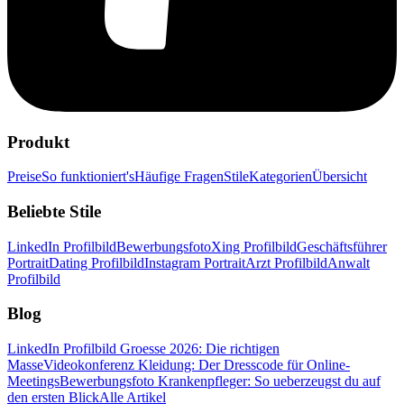
Produkt
Preise
So funktioniert's
Häufige Fragen
Stile
Kategorien
Übersicht
Beliebte Stile
LinkedIn Profilbild
Bewerbungsfoto
Xing Profilbild
Geschäftsführer
Portrait
Dating Profilbild
Instagram Portrait
Arzt Profilbild
Anwalt
Profilbild
Blog
LinkedIn Profilbild Groesse 2026: Die richtigen
Masse
Videokonferenz Kleidung: Der Dresscode für Online-
Meetings
Bewerbungsfoto Krankenpfleger: So ueberzeugst du auf
den ersten Blick
Alle Artikel