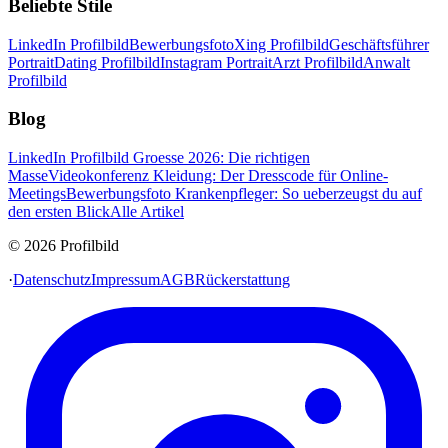
Beliebte Stile
LinkedIn Profilbild
Bewerbungsfoto
Xing Profilbild
Geschäftsführer
Portrait
Dating Profilbild
Instagram Portrait
Arzt Profilbild
Anwalt
Profilbild
Blog
LinkedIn Profilbild Groesse 2026: Die richtigen
Masse
Videokonferenz Kleidung: Der Dresscode für Online-
Meetings
Bewerbungsfoto Krankenpfleger: So ueberzeugst du auf
den ersten Blick
Alle Artikel
© 2026 Profilbild
·
Datenschutz
Impressum
AGB
Rückerstattung