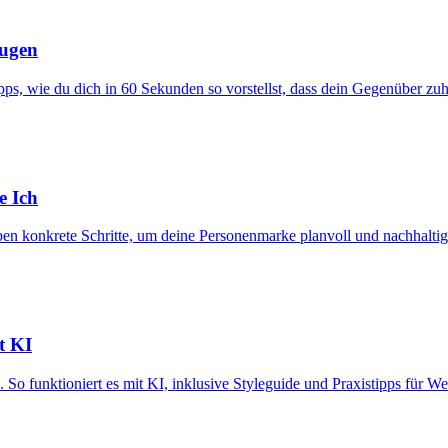
eugen
ipps, wie du dich in 60 Sekunden so vorstellst, dass dein Gegenüber zuh
e Ich
eben konkrete Schritte, um deine Personenmarke planvoll und nachhalti
t KI
So funktioniert es mit KI, inklusive Styleguide und Praxistipps für We