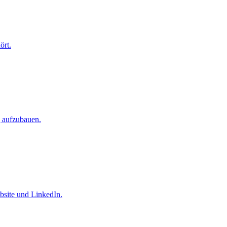
ört.
g aufzubauen.
bsite und LinkedIn.