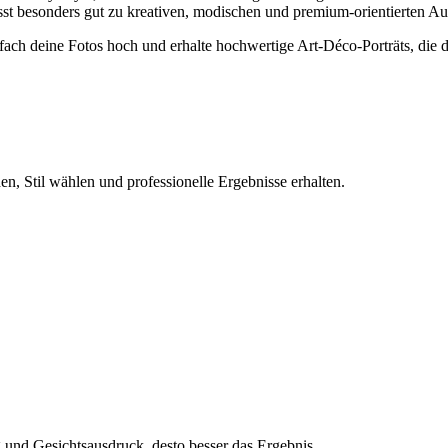
asst besonders gut zu kreativen, modischen und premium-orientierten Auf
ch deine Fotos hoch und erhalte hochwertige Art-Déco-Porträts, die de
n, Stil wählen und professionelle Ergebnisse erhalten.
und Gesichtsausdruck, desto besser das Ergebnis.