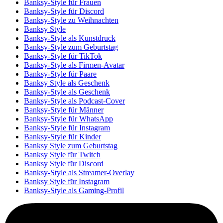
Banksy-Style für Frauen
Banksy-Style für Discord
Banksy-Style zu Weihnachten
Banksy Style
Banksy-Style als Kunstdruck
Banksy-Style zum Geburtstag
Banksy-Style für TikTok
Banksy-Style als Firmen-Avatar
Banksy-Style für Paare
Banksy Style als Geschenk
Banksy-Style als Geschenk
Banksy-Style als Podcast-Cover
Banksy-Style für Männer
Banksy-Style für WhatsApp
Banksy-Style für Instagram
Banksy-Style für Kinder
Banksy Style zum Geburtstag
Banksy Style für Twitch
Banksy Style für Discord
Banksy-Style als Streamer-Overlay
Banksy Style für Instagram
Banksy-Style als Gaming-Profil