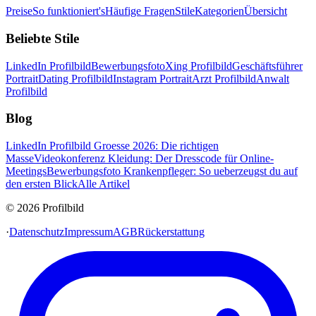
Preise
So funktioniert's
Häufige Fragen
Stile
Kategorien
Übersicht
Beliebte Stile
LinkedIn Profilbild
Bewerbungsfoto
Xing Profilbild
Geschäftsführer
Portrait
Dating Profilbild
Instagram Portrait
Arzt Profilbild
Anwalt
Profilbild
Blog
LinkedIn Profilbild Groesse 2026: Die richtigen
Masse
Videokonferenz Kleidung: Der Dresscode für Online-
Meetings
Bewerbungsfoto Krankenpfleger: So ueberzeugst du auf
den ersten Blick
Alle Artikel
© 2026 Profilbild
·
Datenschutz
Impressum
AGB
Rückerstattung