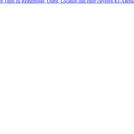
n Tipps zu Reihenfolge, Outfit, Location und einer cleveren KI-Altern