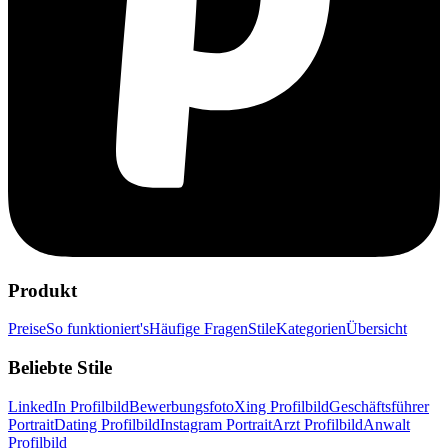
Produkt
Preise
So funktioniert's
Häufige Fragen
Stile
Kategorien
Übersicht
Beliebte Stile
LinkedIn Profilbild
Bewerbungsfoto
Xing Profilbild
Geschäftsführer
Portrait
Dating Profilbild
Instagram Portrait
Arzt Profilbild
Anwalt
Profilbild