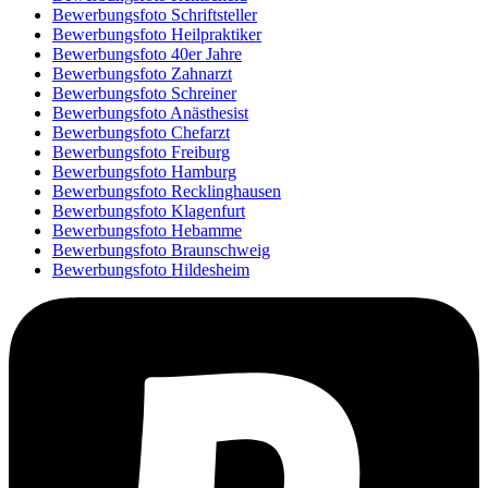
Bewerbungsfoto Schriftsteller
Bewerbungsfoto Heilpraktiker
Bewerbungsfoto 40er Jahre
Bewerbungsfoto Zahnarzt
Bewerbungsfoto Schreiner
Bewerbungsfoto Anästhesist
Bewerbungsfoto Chefarzt
Bewerbungsfoto Freiburg
Bewerbungsfoto Hamburg
Bewerbungsfoto Recklinghausen
Bewerbungsfoto Klagenfurt
Bewerbungsfoto Hebamme
Bewerbungsfoto Braunschweig
Bewerbungsfoto Hildesheim