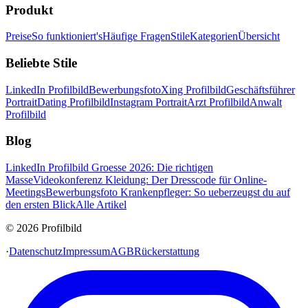
Produkt
Preise
So funktioniert's
Häufige Fragen
Stile
Kategorien
Übersicht
Beliebte Stile
LinkedIn Profilbild
Bewerbungsfoto
Xing Profilbild
Geschäftsführer
Portrait
Dating Profilbild
Instagram Portrait
Arzt Profilbild
Anwalt
Profilbild
Blog
LinkedIn Profilbild Groesse 2026: Die richtigen
Masse
Videokonferenz Kleidung: Der Dresscode für Online-
Meetings
Bewerbungsfoto Krankenpfleger: So ueberzeugst du auf
den ersten Blick
Alle Artikel
© 2026 Profilbild
·
Datenschutz
Impressum
AGB
Rückerstattung