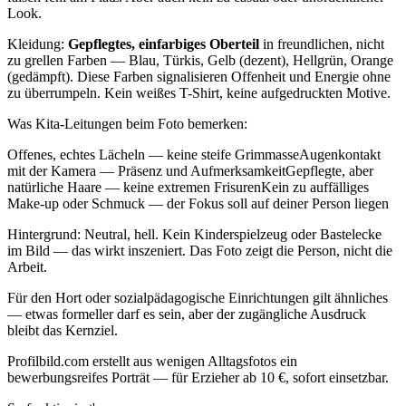
Look.
Kleidung:
Gepflegtes, einfarbiges Oberteil
in freundlichen, nicht
zu grellen Farben — Blau, Türkis, Gelb (dezent), Hellgrün, Orange
(gedämpft). Diese Farben signalisieren Offenheit und Energie ohne
zu überrumpeln. Kein weißes T-Shirt, keine aufgedruckten Motive.
Was Kita-Leitungen beim Foto bemerken:
Offenes, echtes Lächeln — keine steife GrimmasseAugenkontakt
mit der Kamera — Präsenz und AufmerksamkeitGepflegte, aber
natürliche Haare — keine extremen FrisurenKein zu auffälliges
Make-up oder Schmuck — der Fokus soll auf deiner Person liegen
Hintergrund: Neutral, hell. Kein Kinderspielzeug oder Bastelecke
im Bild — das wirkt inszeniert. Das Foto zeigt die Person, nicht die
Arbeit.
Für den Hort oder sozialpädagogische Einrichtungen gilt ähnliches
— etwas formeller darf es sein, aber der zugängliche Ausdruck
bleibt das Kernziel.
Profilbild.com erstellt aus wenigen Alltagsfotos ein
bewerbungsreifes Porträt — für Erzieher ab 10 €, sofort einsetzbar.