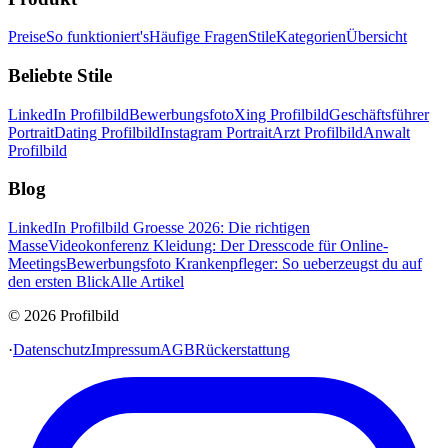
Preise
So funktioniert's
Häufige Fragen
Stile
Kategorien
Übersicht
Beliebte Stile
LinkedIn Profilbild
Bewerbungsfoto
Xing Profilbild
Geschäftsführer
Portrait
Dating Profilbild
Instagram Portrait
Arzt Profilbild
Anwalt
Profilbild
Blog
LinkedIn Profilbild Groesse 2026: Die richtigen
Masse
Videokonferenz Kleidung: Der Dresscode für Online-
Meetings
Bewerbungsfoto Krankenpfleger: So ueberzeugst du auf
den ersten Blick
Alle Artikel
© 2026 Profilbild
·
Datenschutz
Impressum
AGB
Rückerstattung