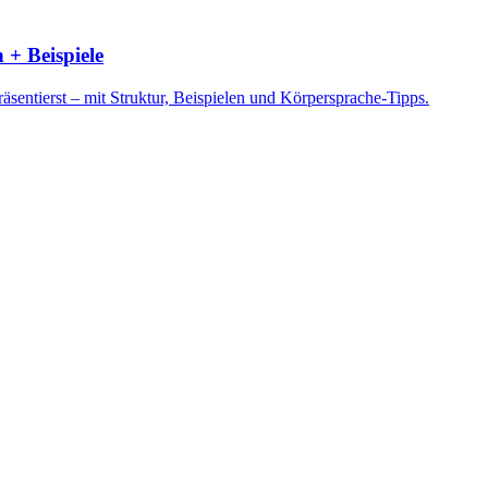
 + Beispiele
sentierst – mit Struktur, Beispielen und Körpersprache-Tipps.