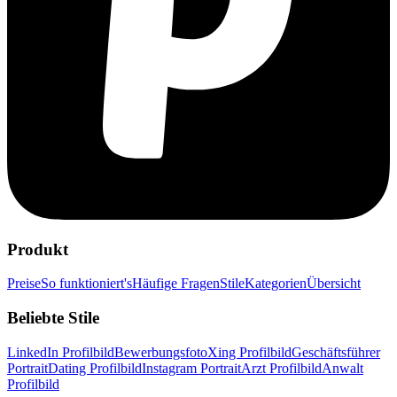
Produkt
Preise
So funktioniert's
Häufige Fragen
Stile
Kategorien
Übersicht
Beliebte Stile
LinkedIn Profilbild
Bewerbungsfoto
Xing Profilbild
Geschäftsführer
Portrait
Dating Profilbild
Instagram Portrait
Arzt Profilbild
Anwalt
Profilbild