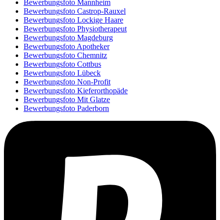
Bewerbungsfoto Mannheim
Bewerbungsfoto Castrop-Rauxel
Bewerbungsfoto Lockige Haare
Bewerbungsfoto Physiotherapeut
Bewerbungsfoto Magdeburg
Bewerbungsfoto Apotheker
Bewerbungsfoto Chemnitz
Bewerbungsfoto Cottbus
Bewerbungsfoto Lübeck
Bewerbungsfoto Non-Profit
Bewerbungsfoto Kieferorthopäde
Bewerbungsfoto Mit Glatze
Bewerbungsfoto Paderborn