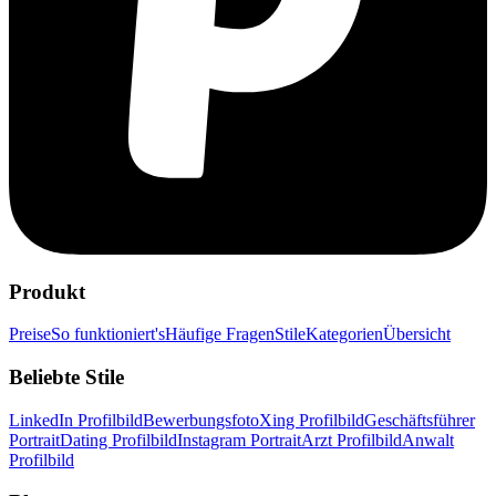
Produkt
Preise
So funktioniert's
Häufige Fragen
Stile
Kategorien
Übersicht
Beliebte Stile
LinkedIn Profilbild
Bewerbungsfoto
Xing Profilbild
Geschäftsführer
Portrait
Dating Profilbild
Instagram Portrait
Arzt Profilbild
Anwalt
Profilbild