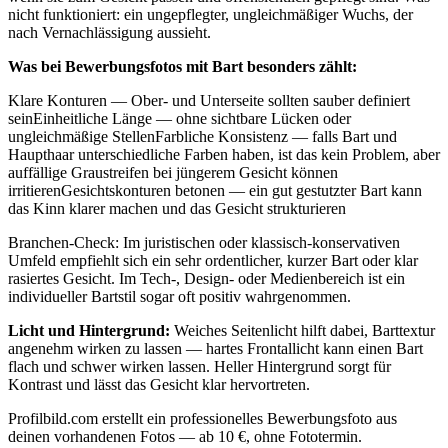
nicht funktioniert: ein ungepflegter, ungleichmäßiger Wuchs, der
nach Vernachlässigung aussieht.
Was bei Bewerbungsfotos mit Bart besonders zählt:
Klare Konturen — Ober- und Unterseite sollten sauber definiert
seinEinheitliche Länge — ohne sichtbare Lücken oder
ungleichmäßige StellenFarbliche Konsistenz — falls Bart und
Haupthaar unterschiedliche Farben haben, ist das kein Problem, aber
auffällige Graustreifen bei jüngerem Gesicht können
irritierenGesichtskonturen betonen — ein gut gestutzter Bart kann
das Kinn klarer machen und das Gesicht strukturieren
Branchen-Check: Im juristischen oder klassisch-konservativen
Umfeld empfiehlt sich ein sehr ordentlicher, kurzer Bart oder klar
rasiertes Gesicht. Im Tech-, Design- oder Medienbereich ist ein
individueller Bartstil sogar oft positiv wahrgenommen.
Licht und Hintergrund:
Weiches Seitenlicht hilft dabei, Barttextur
angenehm wirken zu lassen — hartes Frontallicht kann einen Bart
flach und schwer wirken lassen. Heller Hintergrund sorgt für
Kontrast und lässt das Gesicht klar hervortreten.
Profilbild.com erstellt ein professionelles Bewerbungsfoto aus
deinen vorhandenen Fotos — ab 10 €, ohne Fototermin.