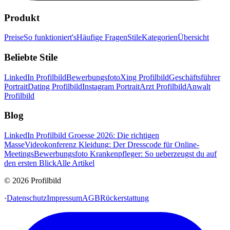
Produkt
Preise
So funktioniert's
Häufige Fragen
Stile
Kategorien
Übersicht
Beliebte Stile
LinkedIn Profilbild
Bewerbungsfoto
Xing Profilbild
Geschäftsführer
Portrait
Dating Profilbild
Instagram Portrait
Arzt Profilbild
Anwalt
Profilbild
Blog
LinkedIn Profilbild Groesse 2026: Die richtigen
Masse
Videokonferenz Kleidung: Der Dresscode für Online-
Meetings
Bewerbungsfoto Krankenpfleger: So ueberzeugst du auf
den ersten Blick
Alle Artikel
© 2026 Profilbild
·
Datenschutz
Impressum
AGB
Rückerstattung