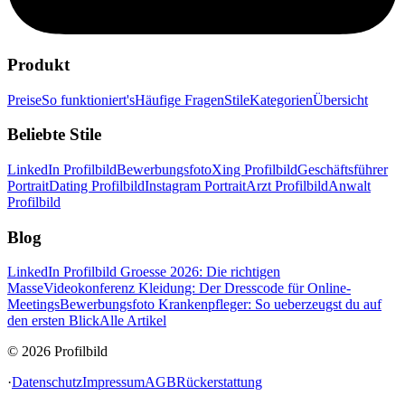
Produkt
Preise
So funktioniert's
Häufige Fragen
Stile
Kategorien
Übersicht
Beliebte Stile
LinkedIn Profilbild
Bewerbungsfoto
Xing Profilbild
Geschäftsführer
Portrait
Dating Profilbild
Instagram Portrait
Arzt Profilbild
Anwalt
Profilbild
Blog
LinkedIn Profilbild Groesse 2026: Die richtigen
Masse
Videokonferenz Kleidung: Der Dresscode für Online-
Meetings
Bewerbungsfoto Krankenpfleger: So ueberzeugst du auf
den ersten Blick
Alle Artikel
© 2026 Profilbild
·
Datenschutz
Impressum
AGB
Rückerstattung