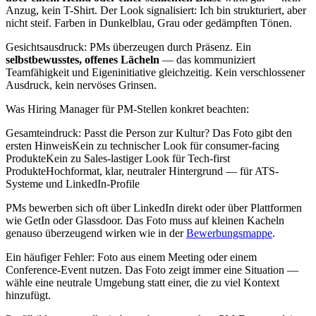
Anzug, kein T-Shirt. Der Look signalisiert: Ich bin strukturiert, aber
nicht steif. Farben in Dunkelblau, Grau oder gedämpften Tönen.
Gesichtsausdruck: PMs überzeugen durch Präsenz. Ein
selbstbewusstes, offenes Lächeln
— das kommuniziert
Teamfähigkeit und Eigeninitiative gleichzeitig. Kein verschlossener
Ausdruck, kein nervöses Grinsen.
Was Hiring Manager für PM-Stellen konkret beachten:
Gesamteindruck: Passt die Person zur Kultur? Das Foto gibt den
ersten HinweisKein zu technischer Look für consumer-facing
ProdukteKein zu Sales-lastiger Look für Tech-first
ProdukteHochformat, klar, neutraler Hintergrund — für ATS-
Systeme und LinkedIn-Profile
PMs bewerben sich oft über LinkedIn direkt oder über Plattformen
wie GetIn oder Glassdoor. Das Foto muss auf kleinen Kacheln
genauso überzeugend wirken wie in der
Bewerbungsmappe
.
Ein häufiger Fehler: Foto aus einem Meeting oder einem
Conference-Event nutzen. Das Foto zeigt immer eine Situation —
wähle eine neutrale Umgebung statt einer, die zu viel Kontext
hinzufügt.