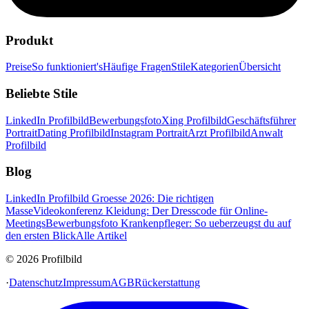
Produkt
Preise
So funktioniert's
Häufige Fragen
Stile
Kategorien
Übersicht
Beliebte Stile
LinkedIn Profilbild
Bewerbungsfoto
Xing Profilbild
Geschäftsführer
Portrait
Dating Profilbild
Instagram Portrait
Arzt Profilbild
Anwalt
Profilbild
Blog
LinkedIn Profilbild Groesse 2026: Die richtigen
Masse
Videokonferenz Kleidung: Der Dresscode für Online-
Meetings
Bewerbungsfoto Krankenpfleger: So ueberzeugst du auf
den ersten Blick
Alle Artikel
© 2026 Profilbild
·
Datenschutz
Impressum
AGB
Rückerstattung