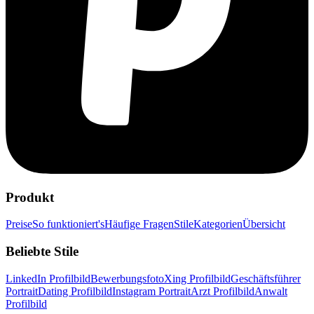
Produkt
Preise
So funktioniert's
Häufige Fragen
Stile
Kategorien
Übersicht
Beliebte Stile
LinkedIn Profilbild
Bewerbungsfoto
Xing Profilbild
Geschäftsführer
Portrait
Dating Profilbild
Instagram Portrait
Arzt Profilbild
Anwalt
Profilbild