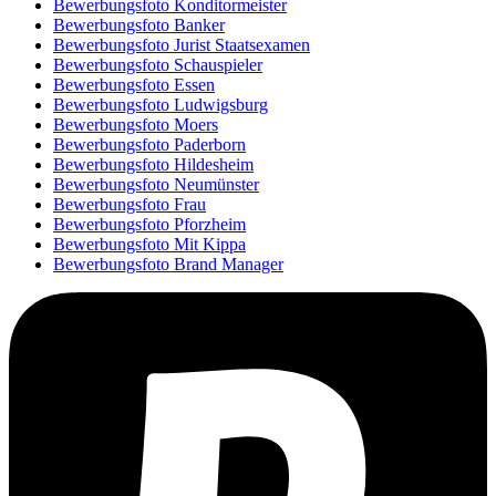
Bewerbungsfoto Konditormeister
Bewerbungsfoto Banker
Bewerbungsfoto Jurist Staatsexamen
Bewerbungsfoto Schauspieler
Bewerbungsfoto Essen
Bewerbungsfoto Ludwigsburg
Bewerbungsfoto Moers
Bewerbungsfoto Paderborn
Bewerbungsfoto Hildesheim
Bewerbungsfoto Neumünster
Bewerbungsfoto Frau
Bewerbungsfoto Pforzheim
Bewerbungsfoto Mit Kippa
Bewerbungsfoto Brand Manager