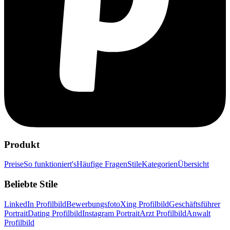
Produkt
Preise
So funktioniert's
Häufige Fragen
Stile
Kategorien
Übersicht
Beliebte Stile
LinkedIn Profilbild
Bewerbungsfoto
Xing Profilbild
Geschäftsführer
Portrait
Dating Profilbild
Instagram Portrait
Arzt Profilbild
Anwalt
Profilbild