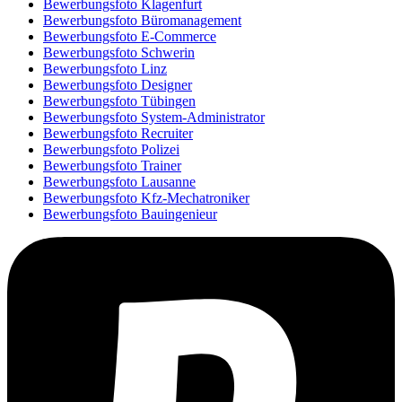
Bewerbungsfoto Klagenfurt
Bewerbungsfoto Büromanagement
Bewerbungsfoto E-Commerce
Bewerbungsfoto Schwerin
Bewerbungsfoto Linz
Bewerbungsfoto Designer
Bewerbungsfoto Tübingen
Bewerbungsfoto System-Administrator
Bewerbungsfoto Recruiter
Bewerbungsfoto Polizei
Bewerbungsfoto Trainer
Bewerbungsfoto Lausanne
Bewerbungsfoto Kfz-Mechatroniker
Bewerbungsfoto Bauingenieur