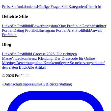
Preise
So funktioniert's
Häufige Fragen
Stile
Kategorien
Übersicht
Beliebte Stile
LinkedIn Profilbild
Bewerbungsfoto
Xing Profilbild
Geschäftsführer
Portrait
Dating Profilbild
Instagram Portrait
Arzt Profilbild
Anwalt
Profilbild
Blog
LinkedIn Profilbild Groesse 2026: Die richtigen
Masse
Videokonferenz Kleidung: Der Dresscode für Online-
Meetings
Bewerbungsfoto Krankenpfleger: So ueberzeugst du auf
den ersten Blick
Alle Artikel
© 2026 Profilbild
·
Datenschutz
Impressum
AGB
Rückerstattung