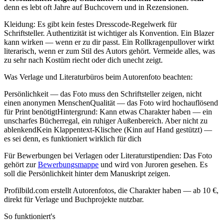
denn es lebt oft Jahre auf Buchcovern und in Rezensionen.
Kleidung: Es gibt kein festes Dresscode-Regelwerk für
Schriftsteller. Authentizität ist wichtiger als Konvention. Ein Blazer
kann wirken — wenn er zu dir passt. Ein Rollkragenpullover wirkt
literarisch, wenn er zum Stil des Autors gehört. Vermeide alles, was
zu sehr nach Kostüm riecht oder dich unecht zeigt.
Was Verlage und Literaturbüros beim Autorenfoto beachten:
Persönlichkeit — das Foto muss den Schriftsteller zeigen, nicht
einen anonymen MenschenQualität — das Foto wird hochauflösend
für Print benötigtHintergrund: Kann etwas Charakter haben — ein
unscharfes Bücherregal, ein ruhiger Außenbereich. Aber nicht zu
ablenkendKein Klappentext-Klischee (Kinn auf Hand gestützt) —
es sei denn, es funktioniert wirklich für dich
Für Bewerbungen bei Verlagen oder Literaturstipendien: Das Foto
gehört zur
Bewerbungsmappe
und wird von Juroren gesehen. Es
soll die Persönlichkeit hinter dem Manuskript zeigen.
Profilbild.com erstellt Autorenfotos, die Charakter haben — ab 10 €,
direkt für Verlage und Buchprojekte nutzbar.
So funktioniert's