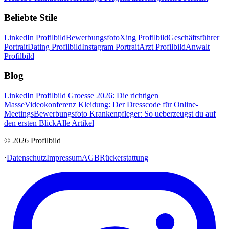
Beliebte Stile
LinkedIn Profilbild
Bewerbungsfoto
Xing Profilbild
Geschäftsführer
Portrait
Dating Profilbild
Instagram Portrait
Arzt Profilbild
Anwalt
Profilbild
Blog
LinkedIn Profilbild Groesse 2026: Die richtigen
Masse
Videokonferenz Kleidung: Der Dresscode für Online-
Meetings
Bewerbungsfoto Krankenpfleger: So ueberzeugst du auf
den ersten Blick
Alle Artikel
© 2026 Profilbild
·
Datenschutz
Impressum
AGB
Rückerstattung