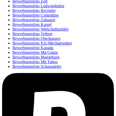
Bewerbungsfoto Zoll
Bewerbungsfoto Ludwigshafen
Bewerbungsfoto Recruiter
Bewerbungsfoto Consulting
Bewerbungsfoto Zahnarzt
Bewerbungsfoto Kassel
Bewerbungsfoto Wirtschaftsprüfer
Bewerbungsfoto Velbert
Bewerbungsfoto Oberhausen
Bewerbungsfoto Kfz-Mechatroniker
Bewerbungsfoto Kanada
Bewerbungsfoto Mit Glatze
Bewerbungsfoto Magdeburg
Bewerbungsfoto Mit Tattoo
Bewerbungsfoto Schauspieler