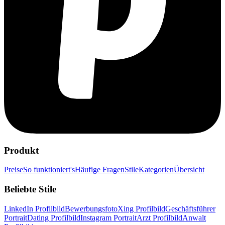
Produkt
Preise
So funktioniert's
Häufige Fragen
Stile
Kategorien
Übersicht
Beliebte Stile
LinkedIn Profilbild
Bewerbungsfoto
Xing Profilbild
Geschäftsführer
Portrait
Dating Profilbild
Instagram Portrait
Arzt Profilbild
Anwalt