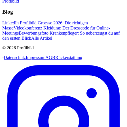
Profilbild
Blog
LinkedIn Profilbild Groesse 2026: Die richtigen
Masse
Videokonferenz Kleidung: Der Dresscode für Online-
Meetings
Bewerbungsfoto Krankenpfleger: So ueberzeugst du auf
den ersten Blick
Alle Artikel
© 2026 Profilbild
·
Datenschutz
Impressum
AGB
Rückerstattung