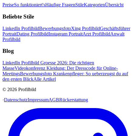
Preise
So funktioniert's
Häufige Fragen
Stile
Kategorien
Übersicht
Beliebte Stile
LinkedIn Profilbild
Bewerbungsfoto
Xing Profilbild
Geschäftsführer
Portrait
Dating Profilbild
Instagram Portrait
Arzt Profilbild
Anwalt
Profilbild
Blog
LinkedIn Profilbild Groesse 2026: Die richtigen
Masse
Videokonferenz Kleidung: Der Dresscode für Online-
Meetings
Bewerbungsfoto Krankenpfleger: So ueberzeugst du auf
den ersten Blick
Alle Artikel
© 2026 Profilbild
·
Datenschutz
Impressum
AGB
Rückerstattung