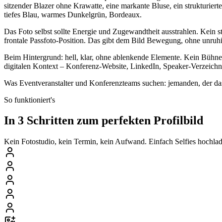
sitzender Blazer ohne Krawatte, eine markante Bluse, ein strukturie
tiefes Blau, warmes Dunkelgrün, Bordeaux.
Das Foto selbst sollte Energie und Zugewandtheit ausstrahlen. Kein sta
frontale Passfoto-Position. Das gibt dem Bild Bewegung, ohne unruh
Beim Hintergrund: hell, klar, ohne ablenkende Elemente. Kein Bühnen-S
digitalen Kontext – Konferenz-Website, LinkedIn, Speaker-Verzeich
Was Eventveranstalter und Konferenzteams suchen: jemanden, der das 
So funktioniert's
In 3 Schritten zum perfekten Profilbild
Kein Fotostudio, kein Termin, kein Aufwand. Einfach Selfies hochlade