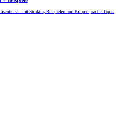
 + Beispiele
sentierst – mit Struktur, Beispielen und Körpersprache-Tipps.