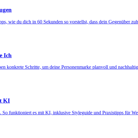
eugen
ipps, wie du dich in 60 Sekunden so vorstellst, dass dein Gegenüber zuh
e Ich
eben konkrete Schritte, um deine Personenmarke planvoll und nachhalti
t KI
So funktioniert es mit KI, inklusive Styleguide und Praxistipps für We