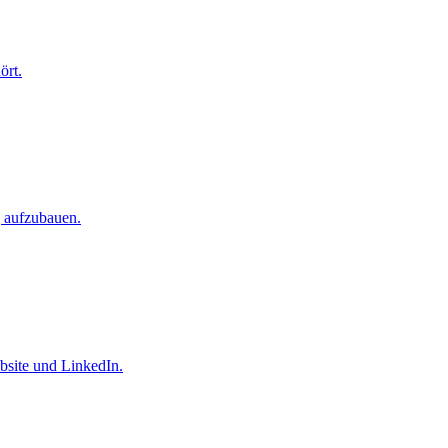
ört.
g aufzubauen.
bsite und LinkedIn.