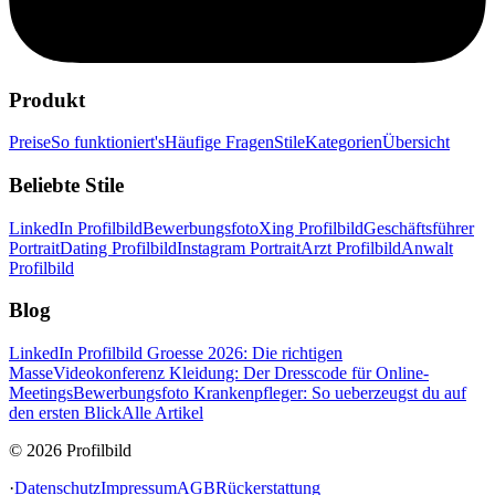
Produkt
Preise
So funktioniert's
Häufige Fragen
Stile
Kategorien
Übersicht
Beliebte Stile
LinkedIn Profilbild
Bewerbungsfoto
Xing Profilbild
Geschäftsführer
Portrait
Dating Profilbild
Instagram Portrait
Arzt Profilbild
Anwalt
Profilbild
Blog
LinkedIn Profilbild Groesse 2026: Die richtigen
Masse
Videokonferenz Kleidung: Der Dresscode für Online-
Meetings
Bewerbungsfoto Krankenpfleger: So ueberzeugst du auf
den ersten Blick
Alle Artikel
© 2026 Profilbild
·
Datenschutz
Impressum
AGB
Rückerstattung