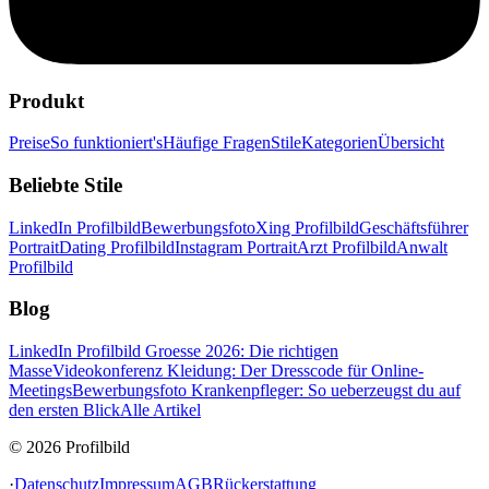
Produkt
Preise
So funktioniert's
Häufige Fragen
Stile
Kategorien
Übersicht
Beliebte Stile
LinkedIn Profilbild
Bewerbungsfoto
Xing Profilbild
Geschäftsführer
Portrait
Dating Profilbild
Instagram Portrait
Arzt Profilbild
Anwalt
Profilbild
Blog
LinkedIn Profilbild Groesse 2026: Die richtigen
Masse
Videokonferenz Kleidung: Der Dresscode für Online-
Meetings
Bewerbungsfoto Krankenpfleger: So ueberzeugst du auf
den ersten Blick
Alle Artikel
© 2026 Profilbild
·
Datenschutz
Impressum
AGB
Rückerstattung