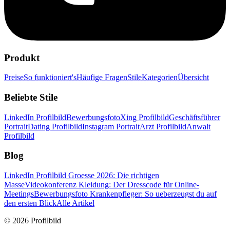
Produkt
Preise
So funktioniert's
Häufige Fragen
Stile
Kategorien
Übersicht
Beliebte Stile
LinkedIn Profilbild
Bewerbungsfoto
Xing Profilbild
Geschäftsführer
Portrait
Dating Profilbild
Instagram Portrait
Arzt Profilbild
Anwalt
Profilbild
Blog
LinkedIn Profilbild Groesse 2026: Die richtigen
Masse
Videokonferenz Kleidung: Der Dresscode für Online-
Meetings
Bewerbungsfoto Krankenpfleger: So ueberzeugst du auf
den ersten Blick
Alle Artikel
© 2026 Profilbild