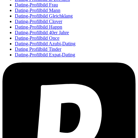
Dating-Profilbild Frau
Dating-Profilbild Mann
Dating-Profilbild Gleichklang
Dating-Profilbild Clover
Dating-Profilbild Happn
Dating-Profilbild 40er Jahre
Dating-Profilbild Once
Dating-Profilbild Azubi-Dating
Dating Profilbild Tinder
Dating-Profilbild Expat-Dating