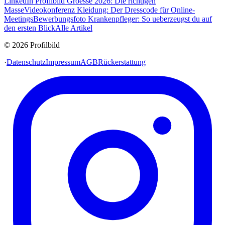
LinkedIn Profilbild Groesse 2026: Die richtigen
Masse
Videokonferenz Kleidung: Der Dresscode für Online-
Meetings
Bewerbungsfoto Krankenpfleger: So ueberzeugst du auf
den ersten Blick
Alle Artikel
© 2026 Profilbild
·
Datenschutz
Impressum
AGB
Rückerstattung