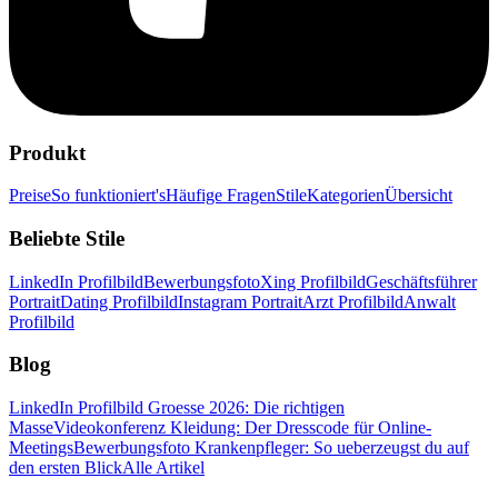
Produkt
Preise
So funktioniert's
Häufige Fragen
Stile
Kategorien
Übersicht
Beliebte Stile
LinkedIn Profilbild
Bewerbungsfoto
Xing Profilbild
Geschäftsführer
Portrait
Dating Profilbild
Instagram Portrait
Arzt Profilbild
Anwalt
Profilbild
Blog
LinkedIn Profilbild Groesse 2026: Die richtigen
Masse
Videokonferenz Kleidung: Der Dresscode für Online-
Meetings
Bewerbungsfoto Krankenpfleger: So ueberzeugst du auf
den ersten Blick
Alle Artikel