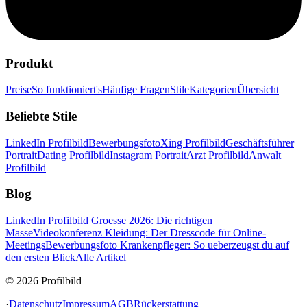
Produkt
Preise
So funktioniert's
Häufige Fragen
Stile
Kategorien
Übersicht
Beliebte Stile
LinkedIn Profilbild
Bewerbungsfoto
Xing Profilbild
Geschäftsführer
Portrait
Dating Profilbild
Instagram Portrait
Arzt Profilbild
Anwalt
Profilbild
Blog
LinkedIn Profilbild Groesse 2026: Die richtigen
Masse
Videokonferenz Kleidung: Der Dresscode für Online-
Meetings
Bewerbungsfoto Krankenpfleger: So ueberzeugst du auf
den ersten Blick
Alle Artikel
© 2026 Profilbild
·
Datenschutz
Impressum
AGB
Rückerstattung