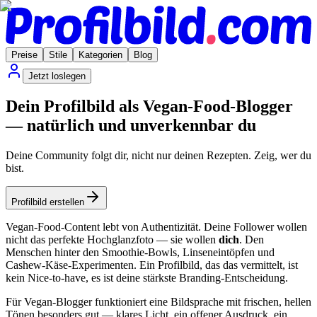
Preise
Stile
Kategorien
Blog
Jetzt loslegen
Dein Profilbild als Vegan-Food-Blogger
— natürlich und unverkennbar du
Deine Community folgt dir, nicht nur deinen Rezepten. Zeig, wer du
bist.
Profilbild erstellen
Vegan-Food-Content lebt von Authentizität. Deine Follower wollen
nicht das perfekte Hochglanzfoto — sie wollen
dich
. Den
Menschen hinter den Smoothie-Bowls, Linseneintöpfen und
Cashew-Käse-Experimenten. Ein Profilbild, das das vermittelt, ist
kein Nice-to-have, es ist deine stärkste Branding-Entscheidung.
Für Vegan-Blogger funktioniert eine Bildsprache mit frischen, hellen
Tönen besonders gut — klares Licht, ein offener Ausdruck, ein