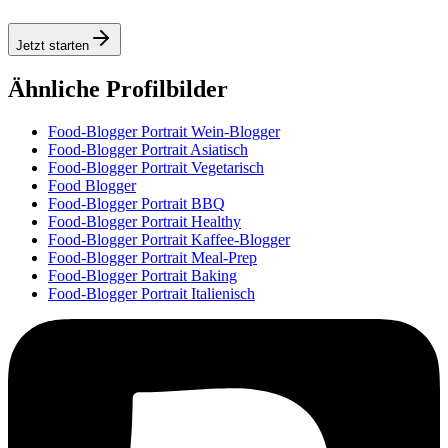
Jetzt starten
Ähnliche Profilbilder
Food-Blogger Portrait Wein-Blogger
Food-Blogger Portrait Asiatisch
Food-Blogger Portrait Vegetarisch
Food Blogger
Food-Blogger Portrait BBQ
Food-Blogger Portrait Healthy
Food-Blogger Portrait Kaffee-Blogger
Food-Blogger Portrait Meal-Prep
Food-Blogger Portrait Baking
Food-Blogger Portrait Italienisch