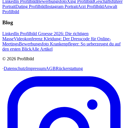
LinkedIn Profilbild
Bewerbungsfoto
Xing Profilbild
Geschäftsführer
Portrait
Dating Profilbild
Instagram Portrait
Arzt Profilbild
Anwalt
Profilbild
Blog
LinkedIn Profilbild Groesse 2026: Die richtigen
Masse
Videokonferenz Kleidung: Der Dresscode für Online-
Meetings
Bewerbungsfoto Krankenpfleger: So ueberzeugst du auf
den ersten Blick
Alle Artikel
© 2026 Profilbild
·
Datenschutz
Impressum
AGB
Rückerstattung