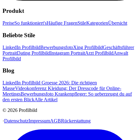
Produkt
Preise
So funktioniert's
Häufige Fragen
Stile
Kategorien
Übersicht
Beliebte Stile
LinkedIn Profilbild
Bewerbungsfoto
Xing Profilbild
Geschäftsführer
Portrait
Dating Profilbild
Instagram Portrait
Arzt Profilbild
Anwalt
Profilbild
Blog
LinkedIn Profilbild Groesse 2026: Die richtigen
Masse
Videokonferenz Kleidung: Der Dresscode für Online-
Meetings
Bewerbungsfoto Krankenpfleger: So ueberzeugst du auf
den ersten Blick
Alle Artikel
© 2026 Profilbild
·
Datenschutz
Impressum
AGB
Rückerstattung