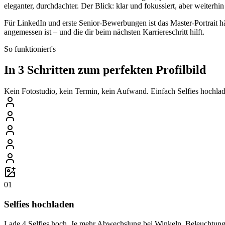
eleganter, durchdachter. Der Blick: klar und fokussiert, aber weiterhi
Für LinkedIn und erste Senior-Bewerbungen ist das Master-Portrait häuf
angemessen ist – und die dir beim nächsten Karriereschritt hilft.
So funktioniert's
In 3 Schritten zum perfekten Profilbild
Kein Fotostudio, kein Termin, kein Aufwand. Einfach Selfies hochlade
01
Selfies hochladen
Lade 4 Selfies hoch. Je mehr Abwechslung bei Winkeln, Beleuchtung 