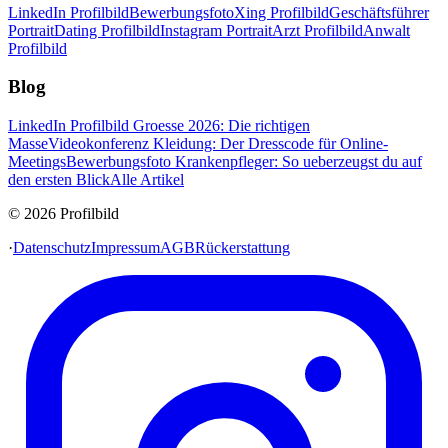
LinkedIn Profilbild
Bewerbungsfoto
Xing Profilbild
Geschäftsführer
Portrait
Dating Profilbild
Instagram Portrait
Arzt Profilbild
Anwalt
Profilbild
Blog
LinkedIn Profilbild Groesse 2026: Die richtigen
Masse
Videokonferenz Kleidung: Der Dresscode für Online-
Meetings
Bewerbungsfoto Krankenpfleger: So ueberzeugst du auf
den ersten Blick
Alle Artikel
© 2026 Profilbild
·
Datenschutz
Impressum
AGB
Rückerstattung