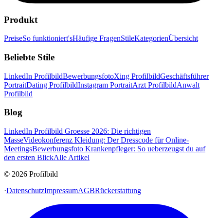
Produkt
Preise
So funktioniert's
Häufige Fragen
Stile
Kategorien
Übersicht
Beliebte Stile
LinkedIn Profilbild
Bewerbungsfoto
Xing Profilbild
Geschäftsführer
Portrait
Dating Profilbild
Instagram Portrait
Arzt Profilbild
Anwalt
Profilbild
Blog
LinkedIn Profilbild Groesse 2026: Die richtigen
Masse
Videokonferenz Kleidung: Der Dresscode für Online-
Meetings
Bewerbungsfoto Krankenpfleger: So ueberzeugst du auf
den ersten Blick
Alle Artikel
© 2026 Profilbild
·
Datenschutz
Impressum
AGB
Rückerstattung