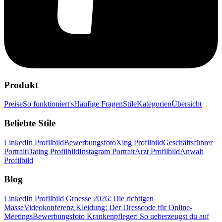
Produkt
Preise
So funktioniert's
Häufige Fragen
Stile
Kategorien
Übersicht
Beliebte Stile
LinkedIn Profilbild
Bewerbungsfoto
Xing Profilbild
Geschäftsführer
Portrait
Dating Profilbild
Instagram Portrait
Arzt Profilbild
Anwalt
Profilbild
Blog
LinkedIn Profilbild Groesse 2026: Die richtigen
Masse
Videokonferenz Kleidung: Der Dresscode für Online-
Meetings
Bewerbungsfoto Krankenpfleger: So ueberzeugst du auf