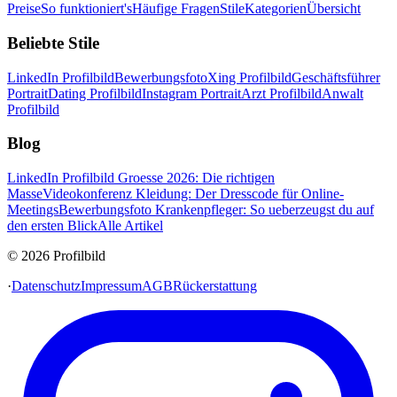
Preise
So funktioniert's
Häufige Fragen
Stile
Kategorien
Übersicht
Beliebte Stile
LinkedIn Profilbild
Bewerbungsfoto
Xing Profilbild
Geschäftsführer
Portrait
Dating Profilbild
Instagram Portrait
Arzt Profilbild
Anwalt
Profilbild
Blog
LinkedIn Profilbild Groesse 2026: Die richtigen
Masse
Videokonferenz Kleidung: Der Dresscode für Online-
Meetings
Bewerbungsfoto Krankenpfleger: So ueberzeugst du auf
den ersten Blick
Alle Artikel
© 2026 Profilbild
·
Datenschutz
Impressum
AGB
Rückerstattung