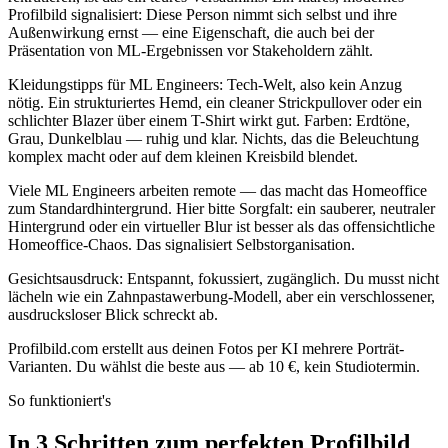
Profilbild signalisiert: Diese Person nimmt sich selbst und ihre
Außenwirkung ernst — eine Eigenschaft, die auch bei der
Präsentation von ML-Ergebnissen vor Stakeholdern zählt.
Kleidungstipps für ML Engineers: Tech-Welt, also kein Anzug
nötig. Ein strukturiertes Hemd, ein cleaner Strickpullover oder ein
schlichter Blazer über einem T-Shirt wirkt gut. Farben: Erdtöne,
Grau, Dunkelblau — ruhig und klar. Nichts, das die Beleuchtung
komplex macht oder auf dem kleinen Kreisbild blendet.
Viele ML Engineers arbeiten remote — das macht das Homeoffice
zum Standardhintergrund. Hier bitte Sorgfalt: ein sauberer, neutraler
Hintergrund oder ein virtueller Blur ist besser als das offensichtliche
Homeoffice-Chaos. Das signalisiert Selbstorganisation.
Gesichtsausdruck: Entspannt, fokussiert, zugänglich. Du musst nicht
lächeln wie ein Zahnpastawerbung-Modell, aber ein verschlossener,
ausdrucksloser Blick schreckt ab.
Profilbild.com erstellt aus deinen Fotos per KI mehrere Porträt-
Varianten. Du wählst die beste aus — ab 10 €, kein Studiotermin.
So funktioniert's
In 3 Schritten zum perfekten Profilbild