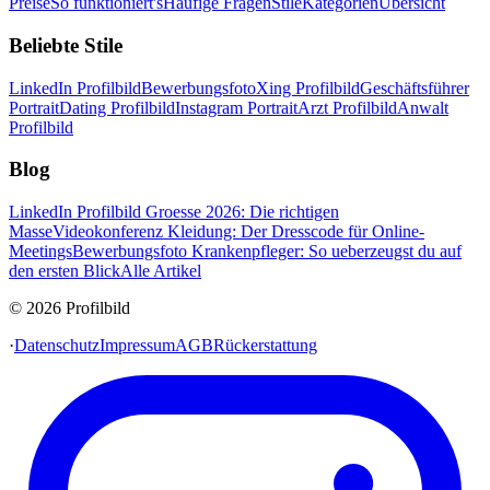
Preise
So funktioniert's
Häufige Fragen
Stile
Kategorien
Übersicht
Beliebte Stile
LinkedIn Profilbild
Bewerbungsfoto
Xing Profilbild
Geschäftsführer
Portrait
Dating Profilbild
Instagram Portrait
Arzt Profilbild
Anwalt
Profilbild
Blog
LinkedIn Profilbild Groesse 2026: Die richtigen
Masse
Videokonferenz Kleidung: Der Dresscode für Online-
Meetings
Bewerbungsfoto Krankenpfleger: So ueberzeugst du auf
den ersten Blick
Alle Artikel
© 2026 Profilbild
·
Datenschutz
Impressum
AGB
Rückerstattung