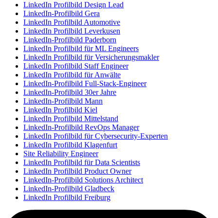
LinkedIn Profilbild Design Lead
LinkedIn-Profilbild Gera
LinkedIn Profilbild Automotive
LinkedIn Profilbild Leverkusen
LinkedIn-Profilbild Paderborn
LinkedIn Profilbild für ML Engineers
LinkedIn Profilbild für Versicherungsmakler
LinkedIn Profilbild Staff Engineer
LinkedIn Profilbild für Anwälte
LinkedIn-Profilbild Full-Stack-Engineer
LinkedIn-Profilbild 30er Jahre
LinkedIn-Profilbild Mann
LinkedIn Profilbild Kiel
LinkedIn Profilbild Mittelstand
LinkedIn-Profilbild RevOps Manager
LinkedIn Profilbild für Cybersecurity-Experten
LinkedIn Profilbild Klagenfurt
Site Reliability Engineer
LinkedIn Profilbild für Data Scientists
LinkedIn Profilbild Product Owner
LinkedIn-Profilbild Solutions Architect
LinkedIn-Profilbild Gladbeck
LinkedIn Profilbild Freiburg