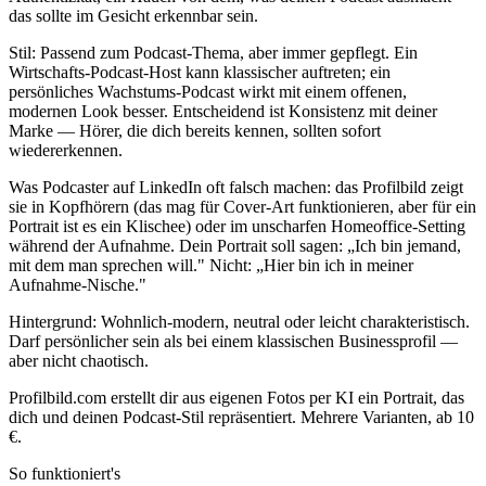
das sollte im Gesicht erkennbar sein.
Stil: Passend zum Podcast-Thema, aber immer gepflegt. Ein
Wirtschafts-Podcast-Host kann klassischer auftreten; ein
persönliches Wachstums-Podcast wirkt mit einem offenen,
modernen Look besser. Entscheidend ist Konsistenz mit deiner
Marke — Hörer, die dich bereits kennen, sollten sofort
wiedererkennen.
Was Podcaster auf LinkedIn oft falsch machen: das Profilbild zeigt
sie in Kopfhörern (das mag für Cover-Art funktionieren, aber für ein
Portrait ist es ein Klischee) oder im unscharfen Homeoffice-Setting
während der Aufnahme. Dein Portrait soll sagen: „Ich bin jemand,
mit dem man sprechen will." Nicht: „Hier bin ich in meiner
Aufnahme-Nische."
Hintergrund: Wohnlich-modern, neutral oder leicht charakteristisch.
Darf persönlicher sein als bei einem klassischen Businessprofil —
aber nicht chaotisch.
Profilbild.com erstellt dir aus eigenen Fotos per KI ein Portrait, das
dich und deinen Podcast-Stil repräsentiert. Mehrere Varianten, ab 10
€.
So funktioniert's