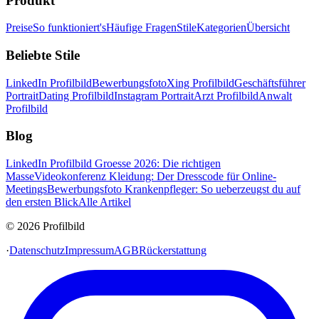
Produkt
Preise
So funktioniert's
Häufige Fragen
Stile
Kategorien
Übersicht
Beliebte Stile
LinkedIn Profilbild
Bewerbungsfoto
Xing Profilbild
Geschäftsführer
Portrait
Dating Profilbild
Instagram Portrait
Arzt Profilbild
Anwalt
Profilbild
Blog
LinkedIn Profilbild Groesse 2026: Die richtigen
Masse
Videokonferenz Kleidung: Der Dresscode für Online-
Meetings
Bewerbungsfoto Krankenpfleger: So ueberzeugst du auf
den ersten Blick
Alle Artikel
© 2026 Profilbild
·
Datenschutz
Impressum
AGB
Rückerstattung