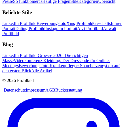
Preise
So funktioniert's
Häufige Fragen
Stile
Kategorien
Übersicht
Beliebte Stile
LinkedIn Profilbild
Bewerbungsfoto
Xing Profilbild
Geschäftsführer
Portrait
Dating Profilbild
Instagram Portrait
Arzt Profilbild
Anwalt
Profilbild
Blog
LinkedIn Profilbild Groesse 2026: Die richtigen
Masse
Videokonferenz Kleidung: Der Dresscode für Online-
Meetings
Bewerbungsfoto Krankenpfleger: So ueberzeugst du auf
den ersten Blick
Alle Artikel
© 2026 Profilbild
·
Datenschutz
Impressum
AGB
Rückerstattung