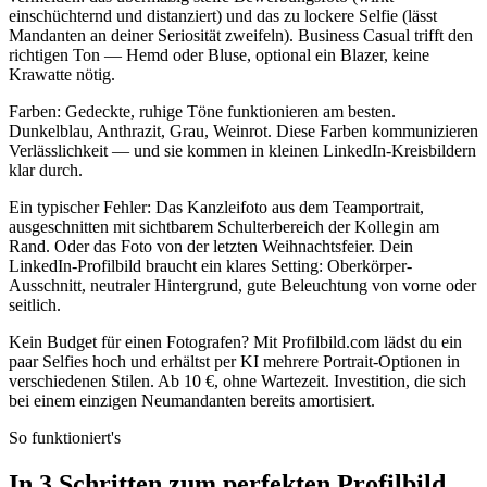
einschüchternd und distanziert) und das zu lockere Selfie (lässt
Mandanten an deiner Seriosität zweifeln). Business Casual trifft den
richtigen Ton — Hemd oder Bluse, optional ein Blazer, keine
Krawatte nötig.
Farben: Gedeckte, ruhige Töne funktionieren am besten.
Dunkelblau, Anthrazit, Grau, Weinrot. Diese Farben kommunizieren
Verlässlichkeit — und sie kommen in kleinen LinkedIn-Kreisbildern
klar durch.
Ein typischer Fehler: Das Kanzleifoto aus dem Teamportrait,
ausgeschnitten mit sichtbarem Schulterbereich der Kollegin am
Rand. Oder das Foto von der letzten Weihnachtsfeier. Dein
LinkedIn-Profilbild braucht ein klares Setting: Oberkörper-
Ausschnitt, neutraler Hintergrund, gute Beleuchtung von vorne oder
seitlich.
Kein Budget für einen Fotografen? Mit Profilbild.com lädst du ein
paar Selfies hoch und erhältst per KI mehrere Portrait-Optionen in
verschiedenen Stilen. Ab 10 €, ohne Wartezeit. Investition, die sich
bei einem einzigen Neumandanten bereits amortisiert.
So funktioniert's
In 3 Schritten zum perfekten Profilbild