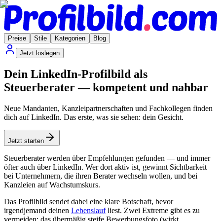
Preise
Stile
Kategorien
Blog
Jetzt loslegen
Dein LinkedIn-Profilbild als
Steuerberater — kompetent und nahbar
Neue Mandanten, Kanzleipartnerschaften und Fachkollegen finden
dich auf LinkedIn. Das erste, was sie sehen: dein Gesicht.
Jetzt starten
Steuerberater werden über Empfehlungen gefunden — und immer
öfter auch über LinkedIn. Wer dort aktiv ist, gewinnt Sichtbarkeit
bei Unternehmern, die ihren Berater wechseln wollen, und bei
Kanzleien auf Wachstumskurs.
Das Profilbild sendet dabei eine klare Botschaft, bevor
irgendjemand deinen
Lebenslauf
liest. Zwei Extreme gibt es zu
vermeiden: das übermäßig steife Bewerbungsfoto (wirkt