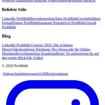
Preise
So funktioniert's
Häufige Fragen
Stile
Kategorien
Übersicht
Beliebte Stile
LinkedIn Profilbild
Bewerbungsfoto
Xing Profilbild
Geschäftsführer
Portrait
Dating Profilbild
Instagram Portrait
Arzt Profilbild
Anwalt
Profilbild
Blog
LinkedIn Profilbild Groesse 2026: Die richtigen
Masse
Videokonferenz Kleidung: Der Dresscode für Online-
Meetings
Bewerbungsfoto Krankenpfleger: So ueberzeugst du auf
den ersten Blick
Alle Artikel
© 2026 Profilbild
·
Datenschutz
Impressum
AGB
Rückerstattung