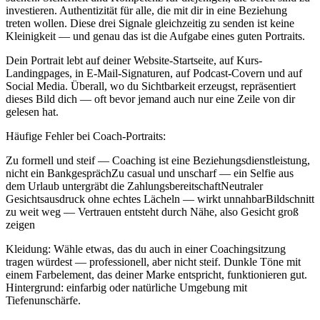
investieren. Authentizität für alle, die mit dir in eine Beziehung
treten wollen. Diese drei Signale gleichzeitig zu senden ist keine
Kleinigkeit — und genau das ist die Aufgabe eines guten Portraits.
Dein Portrait lebt auf deiner Website-Startseite, auf Kurs-
Landingpages, in E-Mail-Signaturen, auf Podcast-Covern und auf
Social Media. Überall, wo du Sichtbarkeit erzeugst, repräsentiert
dieses Bild dich — oft bevor jemand auch nur eine Zeile von dir
gelesen hat.
Häufige Fehler bei Coach-Portraits:
Zu formell und steif — Coaching ist eine Beziehungsdienstleistung,
nicht ein BankgesprächZu casual und unscharf — ein Selfie aus
dem Urlaub untergräbt die ZahlungsbereitschaftNeutraler
Gesichtsausdruck ohne echtes Lächeln — wirkt unnahbarBildschnitt
zu weit weg — Vertrauen entsteht durch Nähe, also Gesicht groß
zeigen
Kleidung: Wähle etwas, das du auch in einer Coachingsitzung
tragen würdest — professionell, aber nicht steif. Dunkle Töne mit
einem Farbelement, das deiner Marke entspricht, funktionieren gut.
Hintergrund: einfarbig oder natürliche Umgebung mit
Tiefenunschärfe.