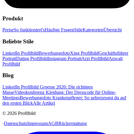
Produkt
Preise
So funktioniert's
Häufige Fragen
Stile
Kategorien
Übersicht
Beliebte Stile
LinkedIn Profilbild
Bewerbungsfoto
Xing Profilbild
Geschäftsführer
Portrait
Dating Profilbild
Instagram Portrait
Arzt Profilbild
Anwalt
Profilbild
Blog
LinkedIn Profilbild Groesse 2026: Die richtigen
Masse
Videokonferenz Kleidung: Der Dresscode für Online-
Meetings
Bewerbungsfoto Krankenpfleger: So ueberzeugst du auf
den ersten Blick
Alle Artikel
© 2026 Profilbild
·
Datenschutz
Impressum
AGB
Rückerstattung