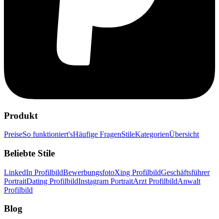
Produkt
Preise
So funktioniert's
Häufige Fragen
Stile
Kategorien
Übersicht
Beliebte Stile
LinkedIn Profilbild
Bewerbungsfoto
Xing Profilbild
Geschäftsführer
Portrait
Dating Profilbild
Instagram Portrait
Arzt Profilbild
Anwalt
Profilbild
Blog