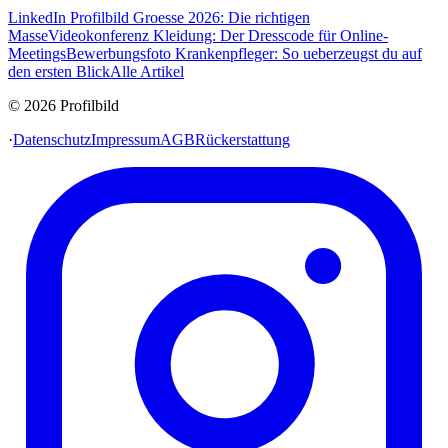
LinkedIn Profilbild Groesse 2026: Die richtigen
Masse
Videokonferenz Kleidung: Der Dresscode für Online-
Meetings
Bewerbungsfoto Krankenpfleger: So ueberzeugst du auf
den ersten Blick
Alle Artikel
© 2026 Profilbild
·
Datenschutz
Impressum
AGB
Rückerstattung