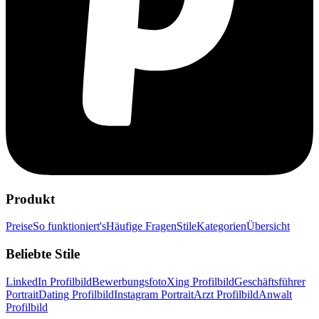
Produkt
Preise
So funktioniert's
Häufige Fragen
Stile
Kategorien
Übersicht
Beliebte Stile
LinkedIn Profilbild
Bewerbungsfoto
Xing Profilbild
Geschäftsführer
Portrait
Dating Profilbild
Instagram Portrait
Arzt Profilbild
Anwalt
Profilbild