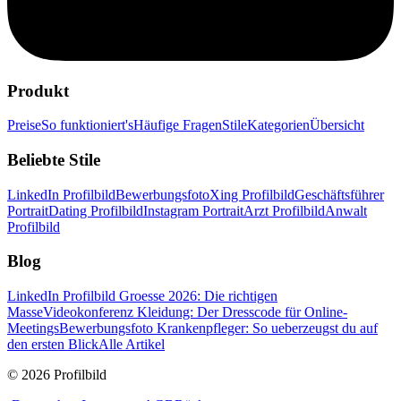
Produkt
Preise
So funktioniert's
Häufige Fragen
Stile
Kategorien
Übersicht
Beliebte Stile
LinkedIn Profilbild
Bewerbungsfoto
Xing Profilbild
Geschäftsführer
Portrait
Dating Profilbild
Instagram Portrait
Arzt Profilbild
Anwalt
Profilbild
Blog
LinkedIn Profilbild Groesse 2026: Die richtigen
Masse
Videokonferenz Kleidung: Der Dresscode für Online-
Meetings
Bewerbungsfoto Krankenpfleger: So ueberzeugst du auf
den ersten Blick
Alle Artikel
© 2026 Profilbild