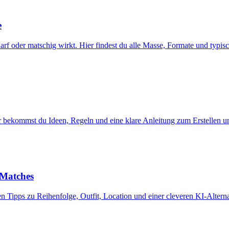
e
harf oder matschig wirkt. Hier findest du alle Masse, Formate und typis
ier bekommst du Ideen, Regeln und eine klare Anleitung zum Erstellen 
 Matches
n Tipps zu Reihenfolge, Outfit, Location und einer cleveren KI-Altern