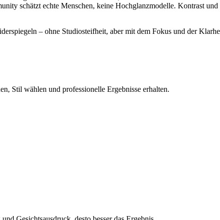
mmunity schätzt echte Menschen, keine Hochglanzmodelle. Kontrast und 
 widerspiegeln – ohne Studiosteifheit, aber mit dem Fokus und der Klarhe
n, Stil wählen und professionelle Ergebnisse erhalten.
und Gesichtsausdruck, desto besser das Ergebnis.