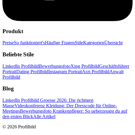
Produkt
Preise
So funktioniert's
Häufige Fragen
Stile
Kategorien
Übersicht
Beliebte Stile
LinkedIn Profilbild
Bewerbungsfoto
Xing Profilbild
Geschäftsführer
Portrait
Dating Profilbild
Instagram Portrait
Arzt Profilbild
Anwalt
Profilbild
Blog
LinkedIn Profilbild Groesse 2026: Die richtigen
Masse
Videokonferenz Kleidung: Der Dresscode für Online-
Meetings
Bewerbungsfoto Krankenpfleger: So ueberzeugst du auf
den ersten Blick
Alle Artikel
© 2026 Profilbild