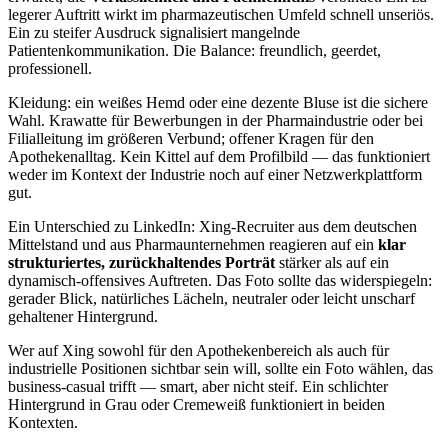
legerer Auftritt wirkt im pharmazeutischen Umfeld schnell unseriös.
Ein zu steifer Ausdruck signalisiert mangelnde
Patientenkommunikation. Die Balance: freundlich, geerdet,
professionell.
Kleidung: ein weißes Hemd oder eine dezente Bluse ist die sichere
Wahl. Krawatte für Bewerbungen in der Pharmaindustrie oder bei
Filialleitung im größeren Verbund; offener Kragen für den
Apothekenalltag. Kein Kittel auf dem Profilbild — das funktioniert
weder im Kontext der Industrie noch auf einer Netzwerkplattform
gut.
Ein Unterschied zu LinkedIn: Xing-Recruiter aus dem deutschen
Mittelstand und aus Pharmaunternehmen reagieren auf ein
klar
strukturiertes, zurückhaltendes Porträt
stärker als auf ein
dynamisch-offensives Auftreten. Das Foto sollte das widerspiegeln:
gerader Blick, natürliches Lächeln, neutraler oder leicht unscharf
gehaltener Hintergrund.
Wer auf Xing sowohl für den Apothekenbereich als auch für
industrielle Positionen sichtbar sein will, sollte ein Foto wählen, das
business-casual trifft — smart, aber nicht steif. Ein schlichter
Hintergrund in Grau oder Cremeweiß funktioniert in beiden
Kontexten.