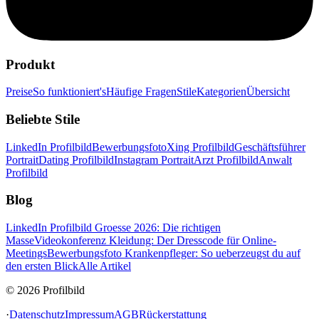
Produkt
Preise
So funktioniert's
Häufige Fragen
Stile
Kategorien
Übersicht
Beliebte Stile
LinkedIn Profilbild
Bewerbungsfoto
Xing Profilbild
Geschäftsführer
Portrait
Dating Profilbild
Instagram Portrait
Arzt Profilbild
Anwalt
Profilbild
Blog
LinkedIn Profilbild Groesse 2026: Die richtigen
Masse
Videokonferenz Kleidung: Der Dresscode für Online-
Meetings
Bewerbungsfoto Krankenpfleger: So ueberzeugst du auf
den ersten Blick
Alle Artikel
© 2026 Profilbild
·
Datenschutz
Impressum
AGB
Rückerstattung