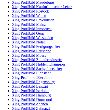
Xing Profilbild Magdeburg
Xing Profilbild Kaufmännischer Leiter
Xing Profilbild Rostock
Xing Profilbild Witten
Xing Profilbild Leverkusen
Xing Profilbild Mainz
Xing Profilbild Innsbruck
Xing Profilbild Gera
Xing Profilbild Wiesbaden
Xing Profilbild Notar
Xing Profilbild Fertigungsleiter
Xing Profilbild Lausanne
Xing Profilbild Moers
Xing Profilbild Zulieferindustrie
Xing Profilbild Hidden Champion
Xing Profilbild Sachgebietsleiter
Xing Profilbild Lippstadt
Xing-Profilbild 50er Jahre
Xing Profilbild Regensburg
Xing Profilbild Leipzig
Xing Profilbild Iserlohn
Xing Profilbild Hamburg
Xing Profilbild Dortmund
Xing Profilbild Aachen
Xing Profilbild Zahnarzt