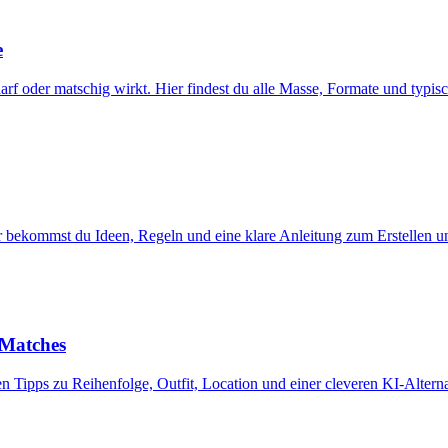
e
harf oder matschig wirkt. Hier findest du alle Masse, Formate und typis
ier bekommst du Ideen, Regeln und eine klare Anleitung zum Erstellen 
 Matches
n Tipps zu Reihenfolge, Outfit, Location und einer cleveren KI-Altern