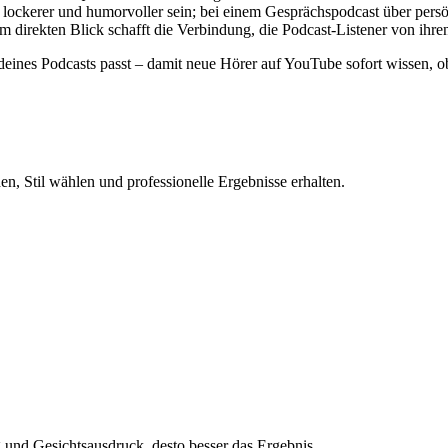
lockerer und humorvoller sein; bei einem Gesprächspodcast über persön
inem direkten Blick schafft die Verbindung, die Podcast-Listener von ihr
tik deines Podcasts passt – damit neue Hörer auf YouTube sofort wissen, 
n, Stil wählen und professionelle Ergebnisse erhalten.
und Gesichtsausdruck, desto besser das Ergebnis.